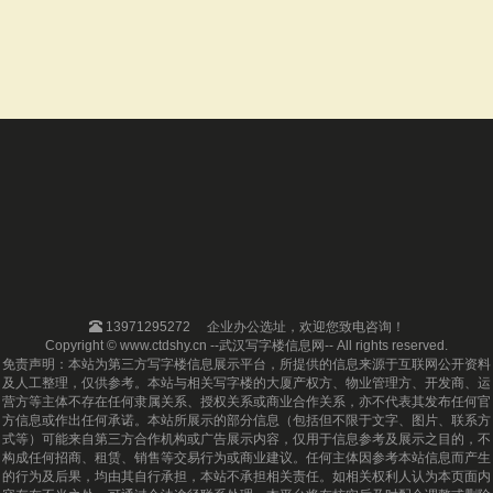
13971295272
企业办公选址，欢迎您致电咨询！
Copyright © www.ctdshy.cn --武汉写字楼信息网-- All rights reserved.
免责声明：本站为第三方写字楼信息展示平台，所提供的信息来源于互联网公开资料
及人工整理，仅供参考。本站与相关写字楼的大厦产权方、物业管理方、开发商、运
营方等主体不存在任何隶属关系、授权关系或商业合作关系，亦不代表其发布任何官
方信息或作出任何承诺。本站所展示的部分信息（包括但不限于文字、图片、联系方
式等）可能来自第三方合作机构或广告展示内容，仅用于信息参考及展示之目的，不
构成任何招商、租赁、销售等交易行为或商业建议。任何主体因参考本站信息而产生
的行为及后果，均由其自行承担，本站不承担相关责任。如相关权利人认为本页面内